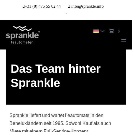
+31 (0) 475 55 02 44
info@sprankle.info
›
0
Das Team hinter
Sprankle
Sprankle liefert und wartet l’eautomats in den
Beneluxländern seit 1995. Sowohl Kauf als auch
Miete mit einem Full-Service-Konzept.